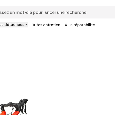
es détachées
Tutos entretien
♻️ La réparabilité