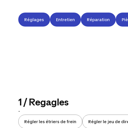
Réglages
Entretien
Réparation
Pi
1 / Regagles
-
Régler les étriers de frein
Régler le jeu de di