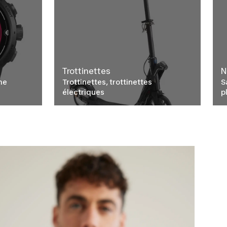
Trottinettes
N
me
Trottinettes, trottinettes
S
électriques
p