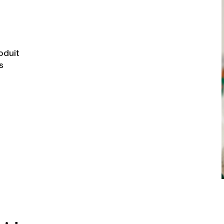
oduit
s