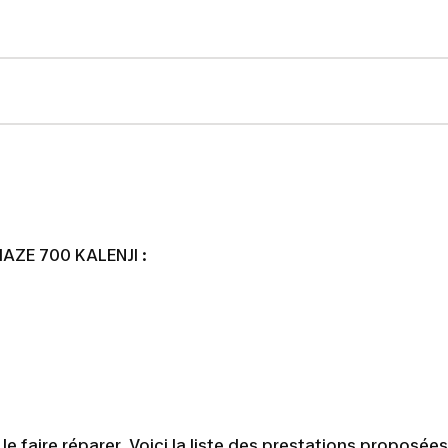
MAZE 700 KALENJI :
 faire réparer. Voici la liste des prestations proposées 