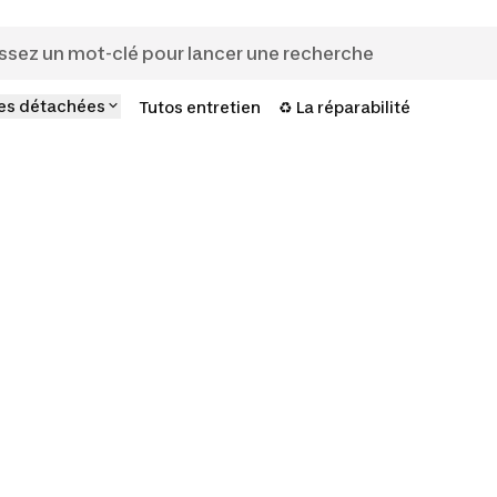
es détachées
Tutos entretien
♻️ La réparabilité