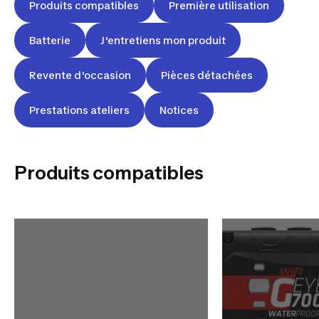
Produits compatibles
Première utilisation
Batterie
J'entretiens mon produit
Revente d'occasion
Pièces détachées
Prestations ateliers
Notices
Produits compatibles