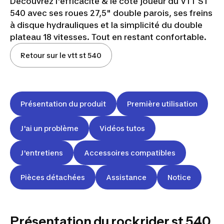
Découvrez l'efficacité & le côté joueur du VTT ST
540 avec ses roues 27,5" double parois, ses freins
à disque hydrauliques et la simplicité du double
plateau 18 vitesses. Tout en restant confortable.
Retour sur le vtt st 540
Présentation du produit
Première utilisation
J'ai un problème
Vidéos tutos
J'entretiens
Accessoires compatibles
Pièces détachées
Assistance
Notice
VTT
ROCKRIDER
Présentation du rockrider st 540