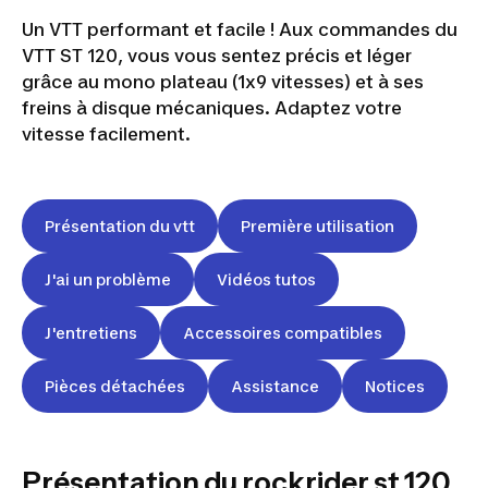
Un VTT performant et facile ! Aux commandes du
VTT ST 120, vous vous sentez précis et léger
grâce au mono plateau (1x9 vitesses) et à ses
freins à disque mécaniques. Adaptez votre
vitesse facilement.
Présentation du vtt
Première utilisation
J'ai un problème
Vidéos tutos
J'entretiens
Accessoires compatibles
Pièces détachées
Assistance
Notices
VTT
ROCKRIDER
ST 120
Présentation du rockrider st 120