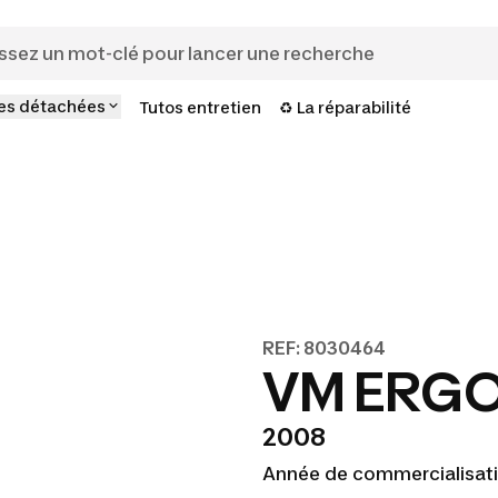
es détachées
Tutos entretien
♻️ La réparabilité
REF: 8030464
VM ERG
2008
Année de commercialisati