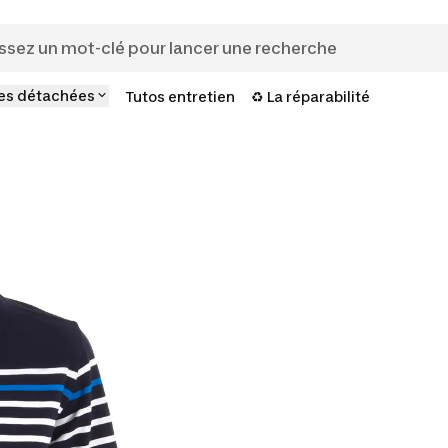
es détachées
Tutos entretien
♻️ La réparabilité