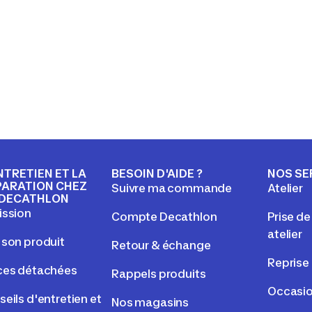
NTRETIEN ET LA
BESOIN D'AIDE ?
NOS SE
PARATION CHEZ
Suivre ma commande
Atelier
DECATHLON
ission
Compte Decathlon
Prise d
atelier
 son produit
Retour & échange
Reprise
ces détachées
Rappels produits
Occasi
eils d'entretien et
Nos magasins