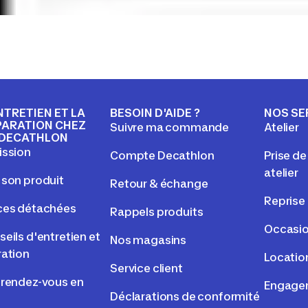
NTRETIEN ET LA
BESOIN D'AIDE ?
NOS SE
PARATION CHEZ
Suivre ma commande
Atelier
DECATHLON
ission
Compte Decathlon
Prise d
atelier
 son produit
Retour & échange
Reprise
ces détachées
Rappels produits
Occasi
eils d'entretien et
Nos magasins
ration
Locatio
Service client
 rendez-vous en
Engage
Déclarations de conformité