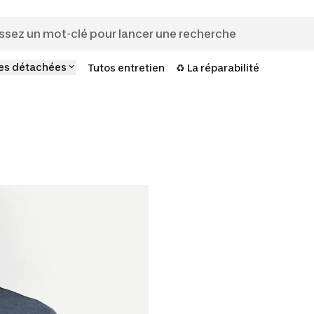
es détachées
Tutos entretien
♻️ La réparabilité