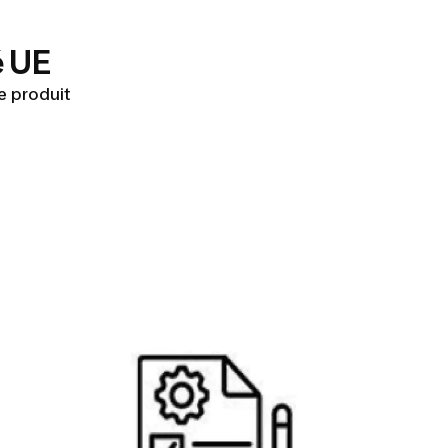
é UE
e produit