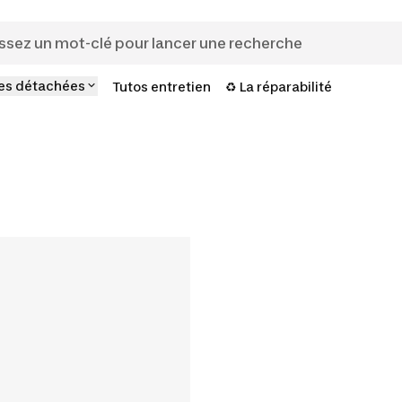
es détachées
Tutos entretien
♻️ La réparabilité