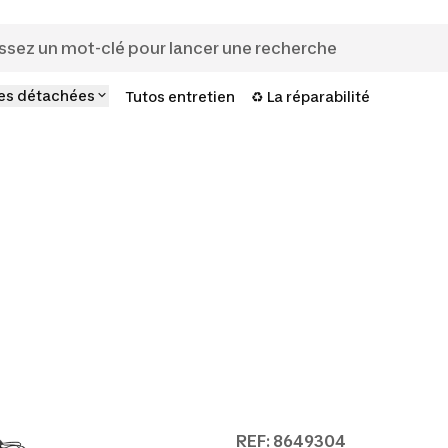
es détachées
Tutos entretien
♻️ La réparabilité
REF: 8649304