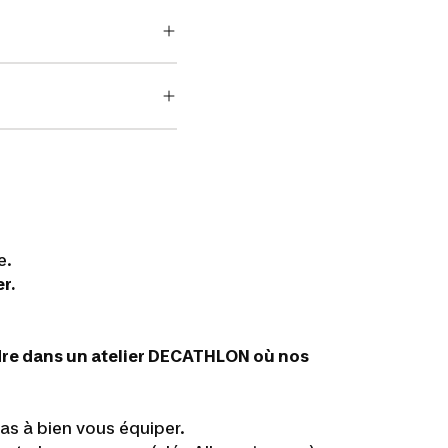
e.
r.
endre dans un atelier DECATHLON où nos
pas à bien vous équiper.