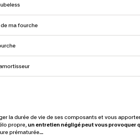
tubeless
e de ma fourche
ourche
 amortisseur
nger la durée de vie de ses composants et vous apporter
élo propre,
un entretien négligé peut vous provoquer 
 usure prématurée…