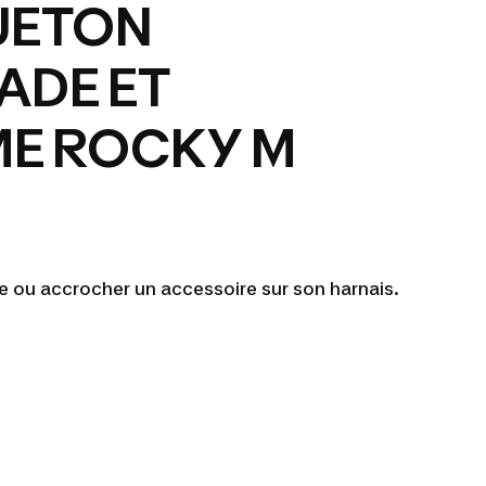
ETON
ADE ET
ME ROCKY M
 ou accrocher un accessoire sur son harnais.