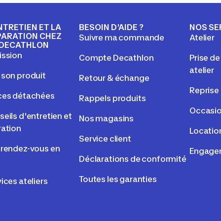
NTRETIEN ET LA
BESOIN D'AIDE ?
NOS SE
PARATION CHEZ
Suivre ma commande
Atelier
DECATHLON
ission
Compte Decathlon
Prise d
atelier
 son produit
Retour & échange
Reprise
ces détachées
Rappels produits
Occasi
eils d'entretien et
Nos magasins
ration
Locatio
Service client
 rendez-vous en
Engage
Déclarations de conformité
Toutes les garanties
ices ateliers