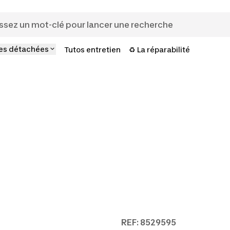
es détachées
Tutos entretien
♻️ La réparabilité
REF: 8529595