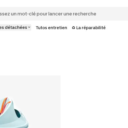
es détachées
Tutos entretien
♻️ La réparabilité