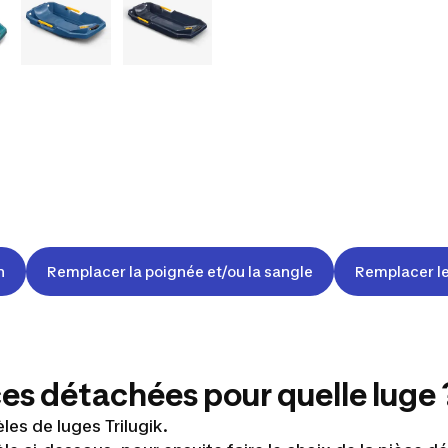
n
Remplacer la poignée et/ou la sangle
Remplacer le
ces détachées pour quelle luge 
les de luges Trilugik.