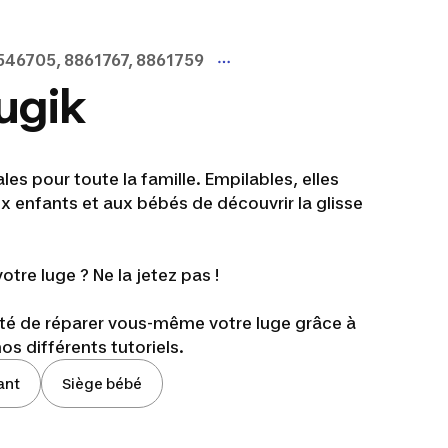
546705, 8861767, 8861759
lugik
ales pour toute la famille. Empilables, elles
x enfants et aux bébés de découvrir la glisse
tre luge ? Ne la jetez pas !
ité de réparer vous-même votre luge grâce à
s différents tutoriels.
ant
Siège bébé