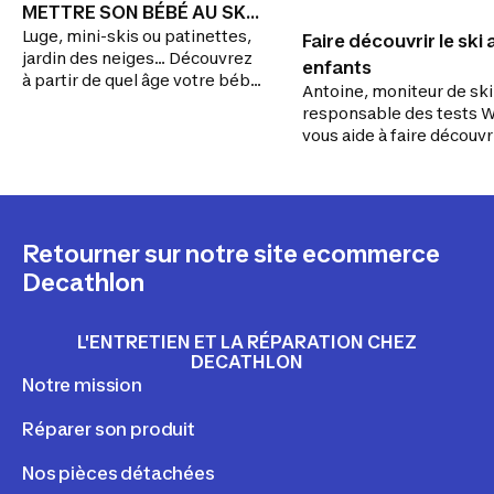
METTRE SON BÉBÉ AU SKI
Luge, mini-skis ou patinettes,
?
Faire découvrir le ski
jardin des neiges… Découvrez
enfants
à partir de quel âge votre bébé
Antoine, moniteur de ski
va pouvoir découvrir les
responsable des tests 
sensations de glisse puis
vous aide à faire découvri
s'initier petit à petit aux
ski à vos enfants ! Déco
plaisirs du ski !
vite ici tous ses conseils 
Retourner sur notre site ecommerce
Decathlon
L'ENTRETIEN ET LA RÉPARATION CHEZ
DECATHLON
Notre mission
Réparer son produit
Nos pièces détachées