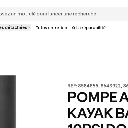
es détachées
Tutos entretien
♻️ La réparabilité
REF: 8584855, 8643922, 
POMPE A
KAYAK B