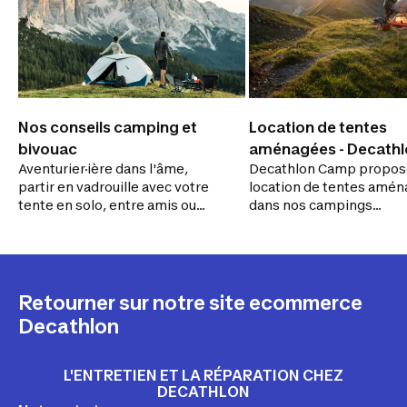
Nos conseils camping et
Location de tentes
bivouac
aménagées - Decathl
Aventurier·ière dans l'âme,
Decathlon Camp propose
Camp
partir en vadrouille avec votre
location de tentes amé
tente en solo, entre amis ou
dans nos campings
famille, est une véritable
partenaires. Découvrez 
partie de plaisir. Découvrez
joies du camping sans
nos conseils pour vous
contrainte ! Arrivez les 
accompagner dans vos
dans les poches pour vo
expéditions.
prochaines vacances en
Retourner sur notre site ecommerce
famille
Decathlon
L'ENTRETIEN ET LA RÉPARATION CHEZ
DECATHLON