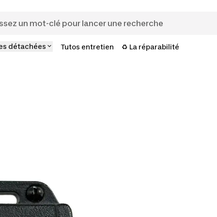
es détachées
Tutos entretien
♻️ La réparabilité