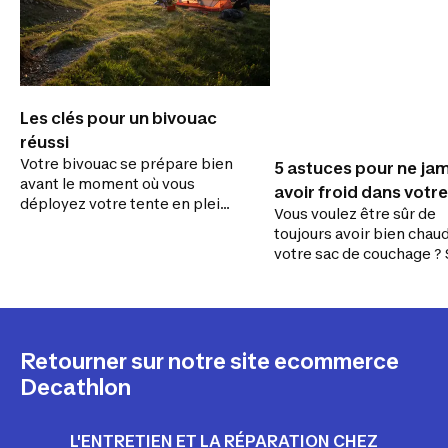
Les clés pour un bivouac
réussi
Votre bivouac se prépare bien
5 astuces pour ne ja
avant le moment où vous
avoir froid dans votr
déployez votre tente en pleine
Vous voulez être sûr de
de couchage
nature ! Choix du matériel,
toujours avoir bien chau
emplacement, informations
votre sac de couchage ? 
préalables, conseils pratiques
nos conseils !
: ce guide vous permet d’allier
pas-à-pas sécurité et plaisir
lors de vos prochaines nuits
outdoor.
Retourner sur notre site ecommerce
Decathlon
L'ENTRETIEN ET LA RÉPARATION CHEZ