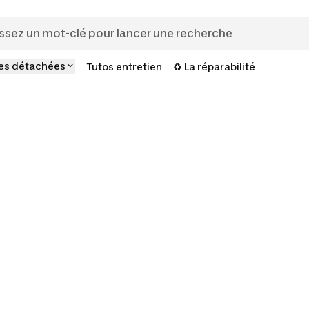
es détachées
Tutos entretien
♻️ La réparabilité