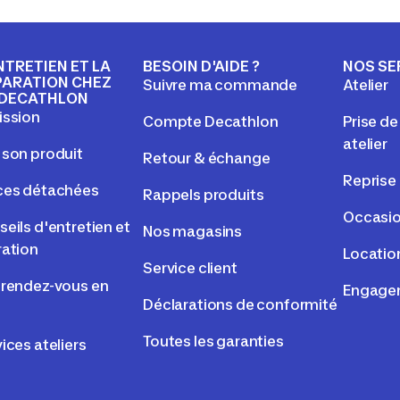
NTRETIEN ET LA
BESOIN D'AIDE ?
NOS SE
PARATION CHEZ
Suivre ma commande
Atelier
DECATHLON
ission
Compte Decathlon
Prise d
atelier
 son produit
Retour & échange
Reprise
ces détachées
Rappels produits
Occasi
eils d'entretien et
Nos magasins
ration
Locatio
Service client
 rendez-vous en
Engage
Déclarations de conformité
Toutes les garanties
ices ateliers