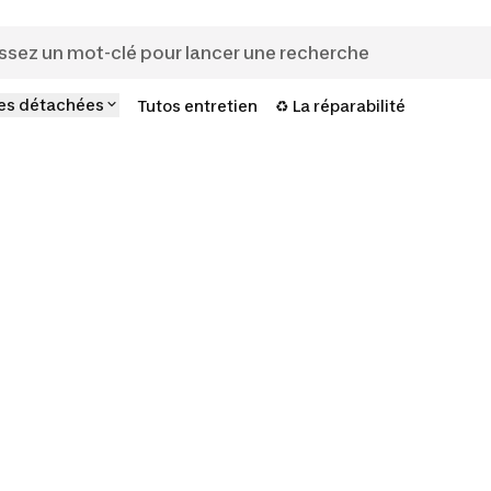
es détachées
Tutos entretien
♻️ La réparabilité