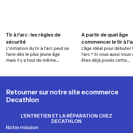
Tir à l'arc : les règles de
A partir de quel âge
sécurité
commencer le tir à l'a
L'initiation du tir à l'arc peut se
L’âge idéal pour débuter l
faire dès le plus jeune âge
l’arc ? Si vous aussi vous
mais il y a tout de même
êtes déjà posés cette
quelques précautions à
question, c’est tout à fait
prendre en compte.
normal. Les “bouts de c
aiment tirer à l’arc com
papa et maman, et nous
sommes fiers. Il y a tout
Retourner sur notre site ecommerce
même quelques précauti
Decathlon
prendre.
L'ENTRETIEN ET LA RÉPARATION CHEZ
DECATHLON
Notre mission